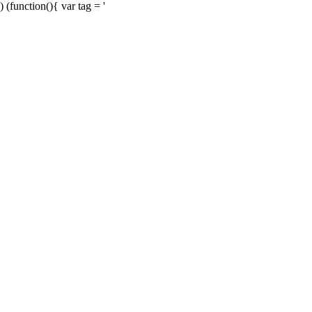
) (function(){ var tag = '