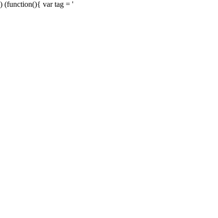
) (function(){ var tag = '